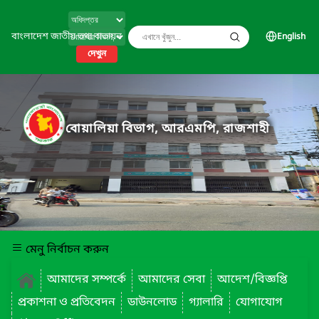
বাংলাদেশ জাতীয় তথ্য বাতায়ন
English
দেখুন
বোয়ালিয়া বিভাগ, আরএমপি, রাজশাহী
মেনু নির্বাচন করুন
আমাদের সম্পর্কে
আমাদের সেবা
আদেশ/বিজ্ঞপ্তি
প্রকাশনা ও প্রতিবেদন
ডাউনলোড
গ্যালারি
যোগাযোগ