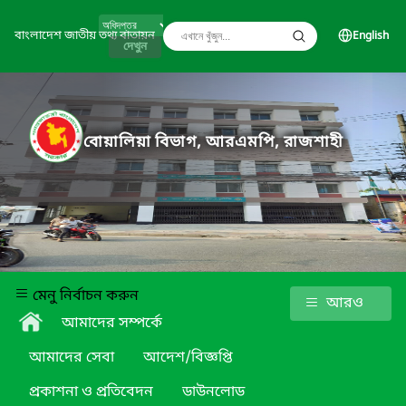
বাংলাদেশ জাতীয় তথ্য বাতায়ন
English
দেখুন
বোয়ালিয়া বিভাগ, আরএমপি, রাজশাহী
মেনু নির্বাচন করুন
আমাদের সম্পর্কে
আমাদের সেবা
আদেশ/বিজ্ঞপ্তি
প্রকাশনা ও প্রতিবেদন
ডাউনলোড
গ্যালারি
যোগাযোগ
About Office