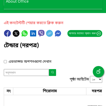
About Office
এই কনটেন্টটি শেয়ার করতে ক্লিক করুন
আপনার মতামত প্রদান করুন
টেন্ডার (দরপত্র)
এডভান্সড অপশনগুলো দেখান
পৃষ্ঠা আইটেম
নং
শিরোনাম
দরপত্র ন