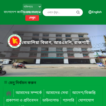
বাংলাদেশ জাতীয় তথ্য বাতায়ন
English
দেখুন
বোয়ালিয়া বিভাগ, আরএমপি, রাজশাহী
মেনু নির্বাচন করুন
আমাদের সম্পর্কে
আমাদের সেবা
আদেশ/বিজ্ঞপ্তি
প্রকাশনা ও প্রতিবেদন
ডাউনলোড
গ্যালারি
যোগাযোগ